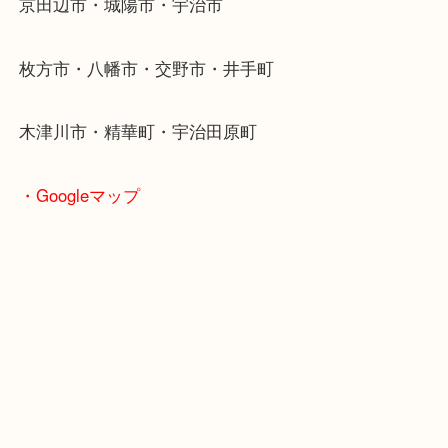
近鉄京都線「新田辺駅」
学研都市線「京田辺駅」
・よくご来店いただくエリア
京田辺市・城陽市・宇治市
枚方市・八幡市・交野市・井手町
木津川市・精華町・宇治田原町
・Googleマップ