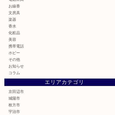
バッグ
ブランド
時計
カメラ
食器
金貨
記念メダル
古銭
切手
商品券
金券
鉄道模型
テレホンカード
株主優待券
ハガキ
骨董品