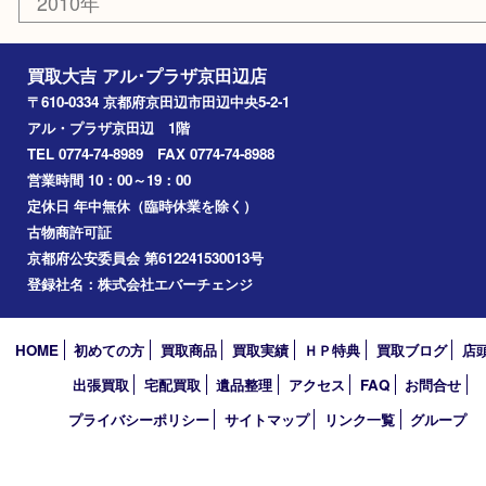
京田辺市
城陽市
枚方市
宇治市
交野市
和束町
精華町
八幡市
アーカイブ
2026年
2025年
2024年
2023年