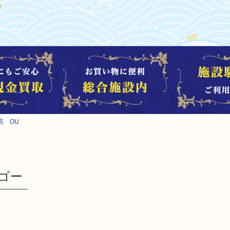
店 OU
ザゴー