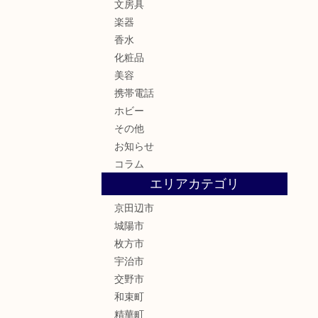
文房具
楽器
香水
化粧品
美容
携帯電話
ホビー
その他
お知らせ
コラム
エリアカテゴリ
京田辺市
城陽市
枚方市
宇治市
交野市
和束町
精華町