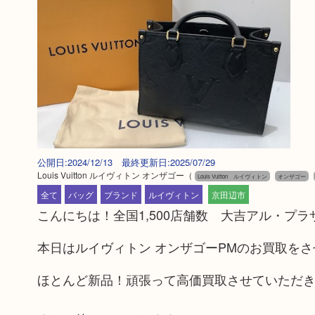
公開日:2024/12/13 最終更新日:2025/07/29
Louis Vuitton ルイヴィトン オンザゴー
（
Louis Vuitton ルイヴィトン
オンザゴー
全て
バッグ
ブランド
ルイヴィトン
京田辺市
こんにちは！全国1,500店舗数 大吉アル・プ
本日はルイヴィトン オンザゴーPMのお買取をさ
ほとんど新品！頑張って高価買取させていただ