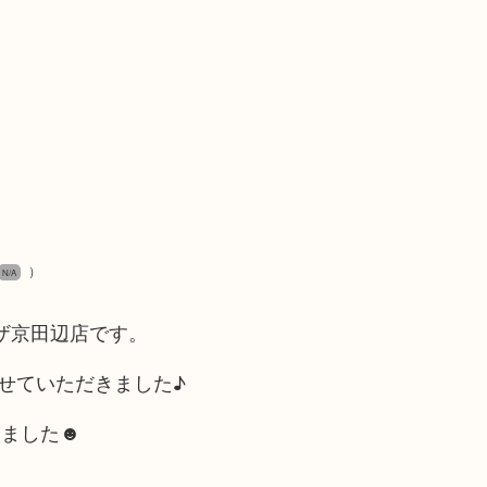
）
N/A
ラザ京田辺店です。
せていただきました♪
きました☻