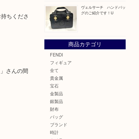
ヴェルサーチ ハンドバッ
グのご紹介です！U
お持ちくださ
商品カテゴリ
FENDI
フィギュア
ん」さんの間
全て
貴金属
宝石
金製品
銀製品
財布
バッグ
ブランド
時計