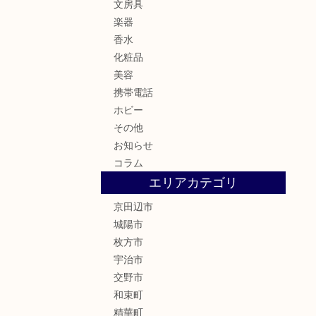
文房具
楽器
香水
化粧品
美容
携帯電話
ホビー
その他
お知らせ
コラム
エリアカテゴリ
京田辺市
城陽市
枚方市
宇治市
交野市
和束町
精華町