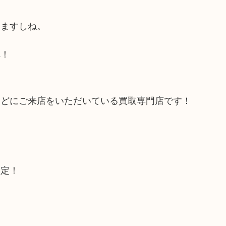
しますしね。
へ！
などにご来店をいただいている買取専門店です！
査定！