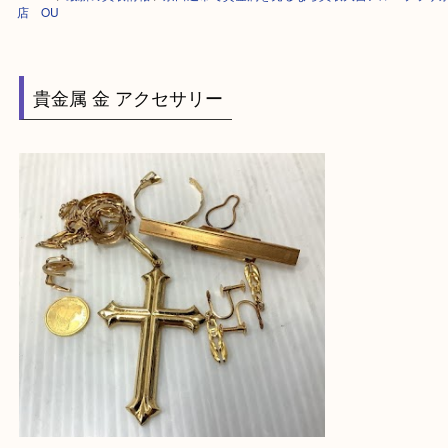
HOME
>
最新の買取情報
>
京田辺市で貴金属を売るなら買取大吉アル・プ
店 OU
貴金属 金 アクセサリー