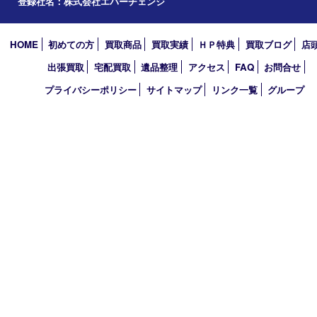
2022年
2021年
2020年
2019年
2010年
買取大吉 アル･プラザ京田辺店
〒610-0334 京都府京田辺市田辺中央5-2-1
アル・プラザ京田辺 1階
TEL 0774-74-8989 FAX 0774-74-8988
営業時間 10：00～19：00
定休日 年中無休（臨時休業を除く）
古物商許可証
京都府公安委員会 第612241530013号
登録社名：株式会社エバーチェンジ