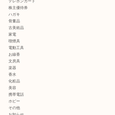
バッグ
ブランド
時計
カメラ
食器
金貨
記念メダル
古銭
切手
商品券
金券
鉄道模型
テレホンカード
株主優待券
ハガキ
骨董品