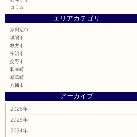
古美術品
家電
喫煙具
電動工具
お線香
文房具
楽器
香水
化粧品
美容
携帯電話
ホビー
その他
お知らせ
コラム
エリアカテゴリ