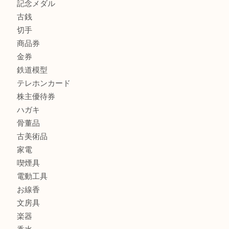
貴金属
宝石
金製品
銀製品
財布
バッグ
ブランド
時計
カメラ
食器
金貨
記念メダル
古銭
切手
商品券
金券