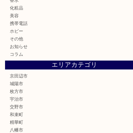
鉄道模型
テレホンカード
株主優待券
ハガキ
骨董品
古美術品
家電
喫煙具
電動工具
お線香
文房具
楽器
香水
化粧品
美容
携帯電話