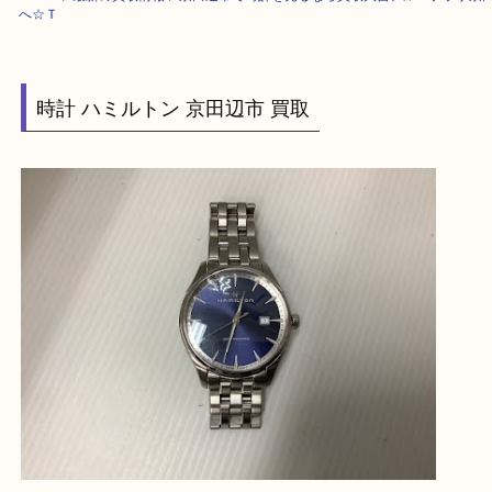
HOME
>
最新の買取情報
>
京田辺市で時計を売るなら買取大吉アル・プラ
へ☆Ｔ
時計 ハミルトン 京田辺市 買取