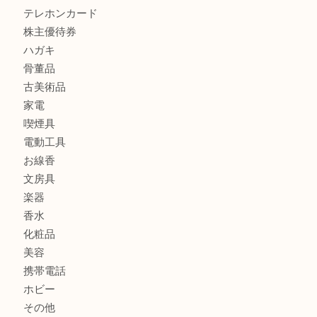
ブランド
時計
カメラ
食器
金貨
記念メダル
古銭
切手
商品券
金券
鉄道模型
テレホンカード
株主優待券
ハガキ
骨董品
古美術品