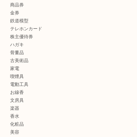
銀製品
財布
バッグ
ブランド
時計
カメラ
食器
金貨
記念メダル
古銭
切手
商品券
金券
鉄道模型
テレホンカード
株主優待券