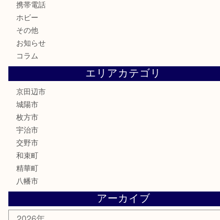
ハガキ
骨董品
古美術品
家電
喫煙具
電動工具
お線香
文房具
楽器
香水
化粧品
美容
携帯電話
ホビー
その他
お知らせ