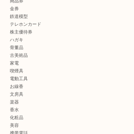
財布
バッグ
ブランド
時計
カメラ
食器
金貨
記念メダル
古銭
切手
商品券
金券
鉄道模型
テレホンカード
株主優待券
ハガキ