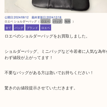
公開日:2024/08/12 最終更新日:2024/12/18
ロエベ ショルダーバッグ
（
ロエベ
バック
N/A
）
全て
バッグ
ブランド
ロエベ
ロエベのショルダーバッグをお買取しました。
ショルダーバッグ、ミニバッグなど今若者に人気な
わず値段が上がってます！
不要なバッグがある方は急いでお持ちください！