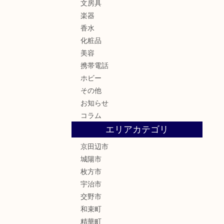
文房具
楽器
香水
化粧品
美容
携帯電話
ホビー
その他
お知らせ
コラム
エリアカテゴリ
京田辺市
城陽市
枚方市
宇治市
交野市
和束町
精華町