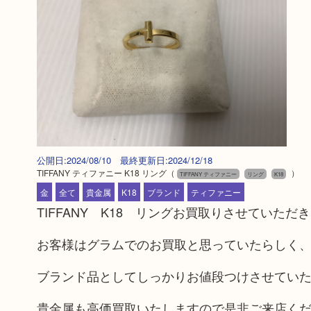
公開日:2024/08/10 最終更新日:2024/12/18
TIFFANY ティファニー K18 リング
（
）
TIFFANY ティファニー
リング
K18
金
全て
貴金属
K18
ブランド
ティファニー
TIFFANY K18 リングお買取りさせていただ
お客様はグラムでのお買取と思っていたらしく
ブランド品としてしっかりお値段つけさせてい
貴金属も高価買取いたしますので是非ご来店く