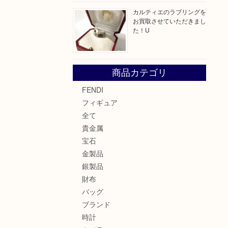
カルティエのラブリングを
お買取させていただきまし
た！U
商品カテゴリ
FENDI
フィギュア
全て
貴金属
宝石
金製品
銀製品
財布
バッグ
ブランド
時計