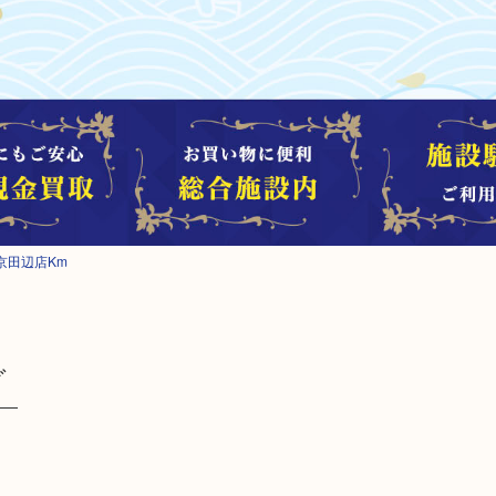
京田辺店Km
グ