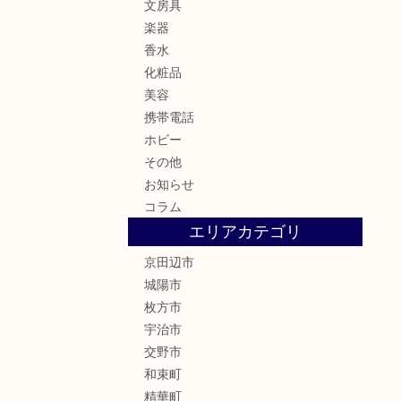
文房具
楽器
香水
化粧品
美容
携帯電話
ホビー
その他
お知らせ
コラム
エリアカテゴリ
京田辺市
城陽市
枚方市
宇治市
交野市
和束町
精華町