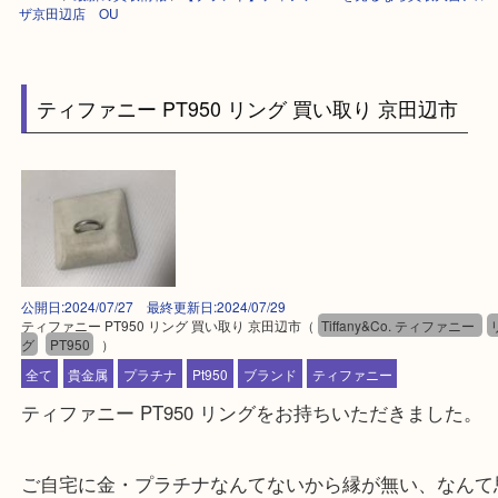
HOME
>
最新の買取情報
>
【ブランド】ティファニーを売るなら買取大吉
ザ京田辺店 OU
ティファニー PT950 リング 買い取り 京田辺市
公開日:2024/07/27 最終更新日:2024/07/29
ティファニー PT950 リング 買い取り 京田辺市
（
Tiffany&Co. ティファ
グ
PT950
）
全て
貴金属
プラチナ
Pt950
ブランド
ティファニー