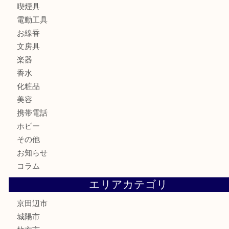
古銭
切手
商品券
金券
鉄道模型
テレホンカード
株主優待券
ハガキ
骨董品
古美術品
家電
喫煙具
電動工具
お線香
文房具
楽器