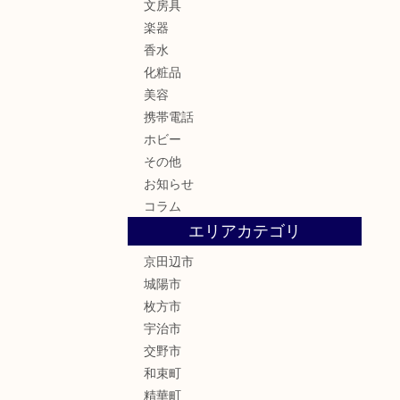
文房具
楽器
香水
化粧品
美容
携帯電話
ホビー
その他
お知らせ
コラム
エリアカテゴリ
京田辺市
城陽市
枚方市
宇治市
交野市
和束町
精華町