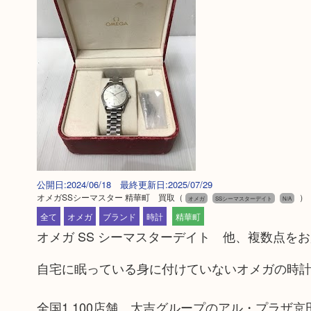
公開日:2024/06/18 最終更新日:2025/07/29
オメガSSシーマスター 精華町 買取
（
）
オメガ
SSシーマスターデイト
N/A
全て
オメガ
ブランド
時計
精華町
オメガ SS シーマスターデイト 他、複数点を
自宅に眠っている身に付けていないオメガの時計
全国1,100店舗 大吉グループのアル・プラザ京