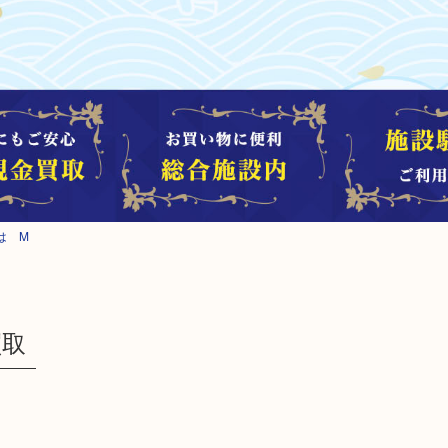
は M
買取