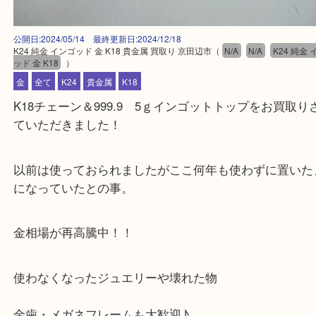
公開日:2024/05/14 最終更新日:2024/12/18
K24 純金 インゴッド 金 K18 貴金属 買取り 京田辺市
（
N/A
N/A
K24
ッド 金 K18
）
金
全て
K24
貴金属
K18
K18チェーン＆999.9 5ｇインゴットトップをお買
ていただきました！
以前は使っておられましたがここ何年も使わずに置
になっていたとの事。