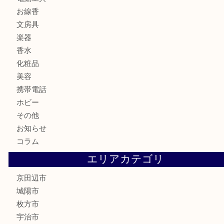
切手
商品券
金券
鉄道模型
テレホンカード
株主優待券
ハガキ
骨董品
古美術品
家電
喫煙具
電動工具
お線香
文房具
楽器
香水