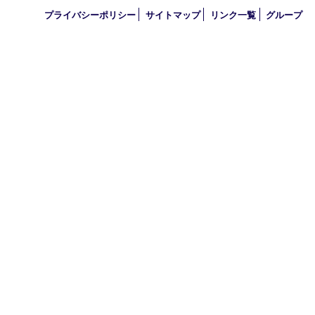
2020年
2019年
2010年
買取大吉 アル･プラザ京田辺店
〒610-0334 京都府京田辺市田辺中央5-2-1
アル・プラザ京田辺 1階
TEL 0774-74-8989 FAX 0774-74-8988
営業時間 10：00～19：00
定休日 年中無休（臨時休業を除く）
古物商許可証
京都府公安委員会 第612241530013号
登録社名：株式会社エバーチェンジ
HOME
初めての方
買取商品
買取実績
ＨＰ特典
買取ブログ