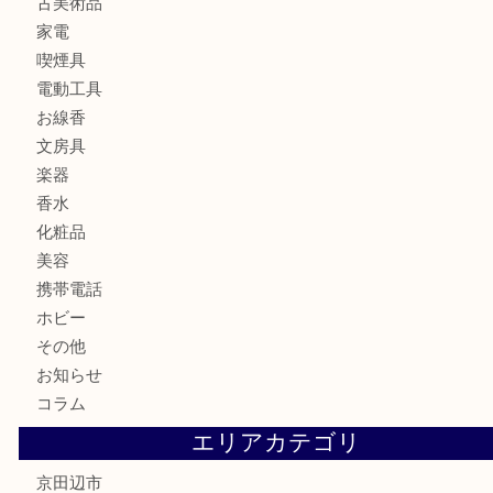
カメラ
食器
金貨
記念メダル
古銭
切手
商品券
金券
鉄道模型
テレホンカード
株主優待券
ハガキ
骨董品
古美術品
家電
喫煙具