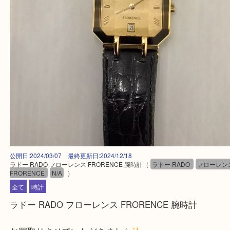
公開日:2024/03/07 最終更新日:2024/12/18
ラドー RADO フローレンス FRORENCE 腕時計
（
ラドー RADO
フロ