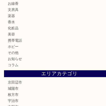
切手
商品券
金券
鉄道模型
テレホンカード
株主優待券
ハガキ
骨董品
古美術品
家電
喫煙具
電動工具
お線香
文房具
楽器
香水