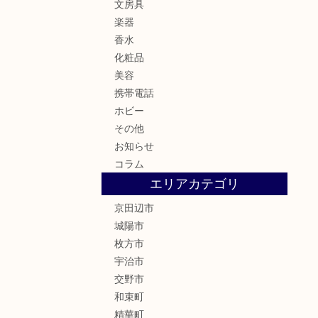
文房具
楽器
香水
化粧品
美容
携帯電話
ホビー
その他
お知らせ
コラム
エリアカテゴリ
京田辺市
城陽市
枚方市
宇治市
交野市
和束町
精華町