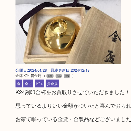
公開日:2024/01/28 最終更新日:2024/12/18
金杯 K24 貴金属
（
）
金杯
N/A
K24
金
全て
K24
貴金属
K24刻印金杯をお買取りさせていただきました！
思っているよりいい金額がついたと喜んでおら
お家で眠っている金貨・金製品などございまし