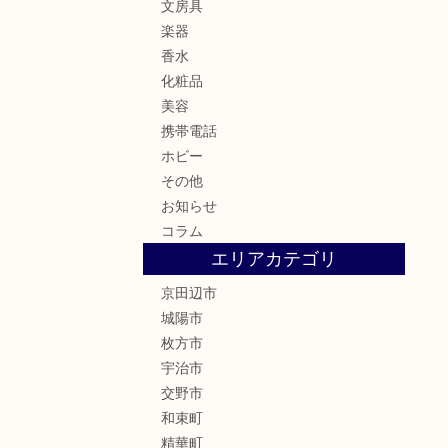
文房具
楽器
香水
化粧品
美容
携帯電話
ホビー
その他
お知らせ
コラム
エリアカテゴリ
京田辺市
城陽市
枚方市
宇治市
交野市
和束町
精華町