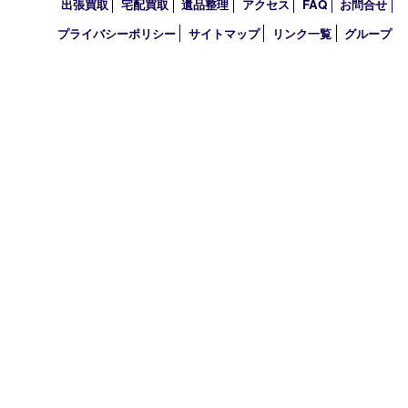
2010年
買取大吉 アル･プラザ京田辺店
〒610-0334 京都府京田辺市田辺中央5-2-1
アル・プラザ京田辺 1階
TEL 0774-74-8989 FAX 0774-74-8988
営業時間 10：00～19：00
定休日 年中無休（臨時休業を除く）
古物商許可証
京都府公安委員会 第612241530013号
登録社名：株式会社エバーチェンジ
HOME
初めての方
買取商品
買取実績
ＨＰ特典
買取ブログ
出張買取
宅配買取
遺品整理
アクセス
FAQ
お問合
プライバシーポリシー
サイトマップ
リンク一覧
グル