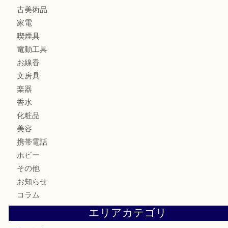
金貨
記念メダル
古銭
切手
商品券
金券
鉄道模型
テレホンカード
株主優待券
ハガキ
骨董品
古美術品
家電
喫煙具
電動工具
お線香