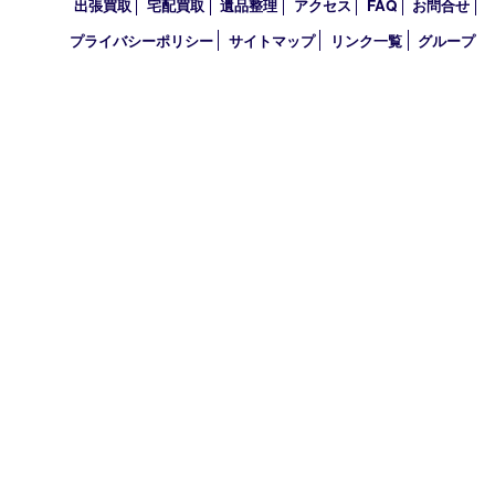
2010年
買取大吉 アル･プラザ京田辺店
〒610-0334 京都府京田辺市田辺中央5-2-1
アル・プラザ京田辺 1階
TEL 0774-74-8989 FAX 0774-74-8988
営業時間 10：00～19：00
定休日 年中無休（臨時休業を除く）
古物商許可証
京都府公安委員会 第612241530013号
登録社名：株式会社エバーチェンジ
HOME
初めての方
買取商品
買取実績
ＨＰ特典
買取ブログ
出張買取
宅配買取
遺品整理
アクセス
FAQ
お問合
プライバシーポリシー
サイトマップ
リンク一覧
グル