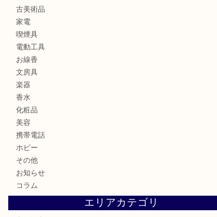
金貨
記念メダル
古銭
切手
商品券
金券
鉄道模型
テレホンカード
株主優待券
ハガキ
骨董品
古美術品
家電
喫煙具
電動工具
お線香