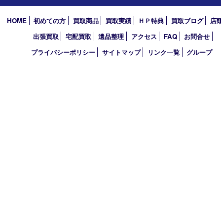
2020年
2019年
2010年
買取大吉 アル･プラザ京田辺店
〒610-0334 京都府京田辺市田辺中央5-2-1
アル・プラザ京田辺 1階
TEL 0774-74-8989 FAX 0774-74-8988
営業時間 10：00～19：00
定休日 年中無休（臨時休業を除く）
古物商許可証
京都府公安委員会 第612241530013号
登録社名：株式会社エバーチェンジ