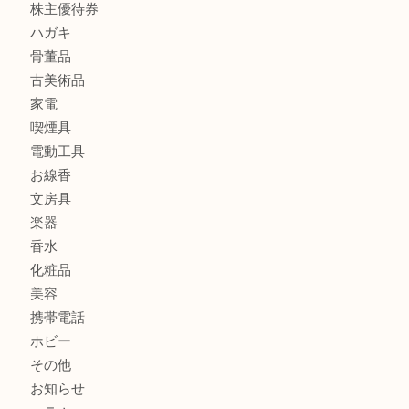
時計
カメラ
食器
金貨
記念メダル
古銭
切手
商品券
金券
鉄道模型
テレホンカード
株主優待券
ハガキ
骨董品
古美術品
家電