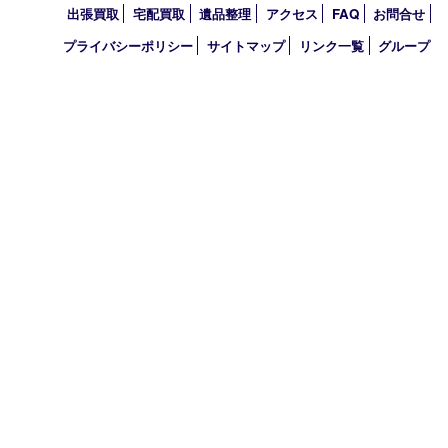
2019年
2010年
買取大吉 アル･プラザ京田辺店
〒610-0334 京都府京田辺市田辺中央5-2-1
アル・プラザ京田辺 1階
TEL 0774-74-8989 FAX 0774-74-8988
営業時間 10：00～19：00
定休日 年中無休（臨時休業を除く）
古物商許可証
京都府公安委員会 第612241530013号
登録社名：株式会社エバーチェンジ
HOME
初めての方
買取商品
買取実績
ＨＰ特典
買取ブログ
出張買取
宅配買取
遺品整理
アクセス
FAQ
お問合