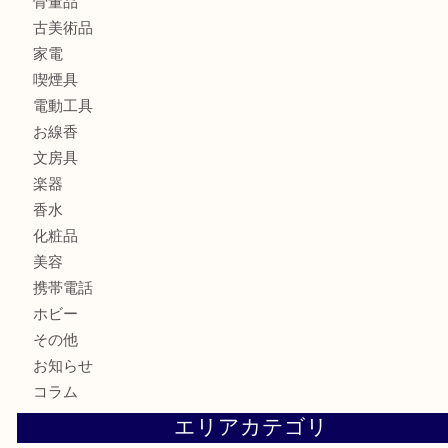
金貨
記念メダル
古銭
切手
商品券
金券
鉄道模型
テレホンカード
株主優待券
ハガキ
骨董品
古美術品
家電
喫煙具
電動工具
お線香