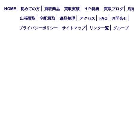
2020年
2019年
2010年
買取大吉 アル･プラザ京田辺店
〒610-0334 京都府京田辺市田辺中央5-2-1
アル・プラザ京田辺 1階
TEL 0774-74-8989 FAX 0774-74-8988
営業時間 10：00～19：00
定休日 年中無休（臨時休業を除く）
古物商許可証
京都府公安委員会 第612241530013号
登録社名：株式会社エバーチェンジ
HOME
初めての方
買取商品
買取実績
ＨＰ特典
買取ブログ