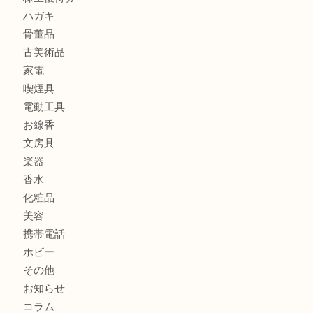
カメラ
食器
金貨
記念メダル
古銭
切手
商品券
金券
鉄道模型
テレホンカード
株主優待券
ハガキ
骨董品
古美術品
家電
喫煙具