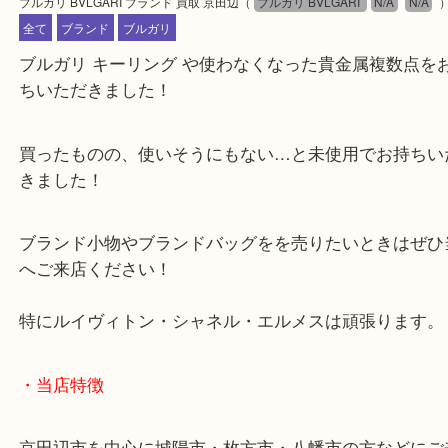
公開日:2023/10/09 最終更新日:2024/04/22
ブルガリ BVLGARI ブランド 買取 京田辺
（
ブルガリ BVLGARI
N/A
N
全て
ブランド
ブルガリ
ブルガリ キーリング や使わなくなった貴金属複数
ちいただきました！
買ったものの、使いそうにもない…と未使用でお持
きました！
ブランド小物やブランドバッグをを売りたいときは
へご来店ください！
特にルイヴィトン・シャネル・エルメスは頑張りま