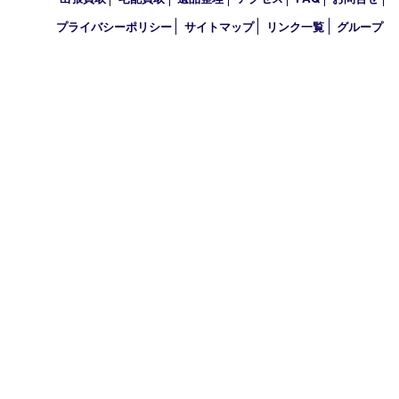
2010年
買取大吉 アル･プラザ京田辺店
〒610-0334 京都府京田辺市田辺中央5-2-1
アル・プラザ京田辺 1階
TEL 0774-74-8989 FAX 0774-74-8988
営業時間 10：00～19：00
定休日 年中無休（臨時休業を除く）
古物商許可証
京都府公安委員会 第612241530013号
登録社名：株式会社エバーチェンジ
HOME
初めての方
買取商品
買取実績
ＨＰ特典
買取ブログ
出張買取
宅配買取
遺品整理
アクセス
FAQ
お問合
プライバシーポリシー
サイトマップ
リンク一覧
グル