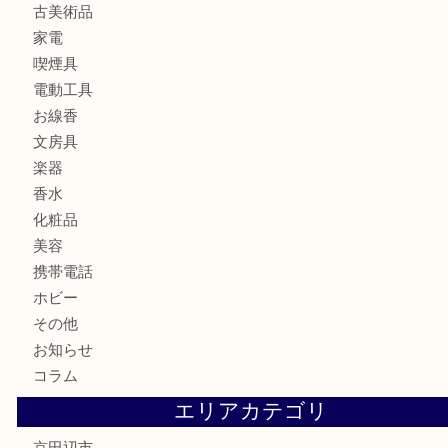
金貨
記念メダル
古銭
切手
商品券
金券
鉄道模型
テレホンカード
株主優待券
ハガキ
骨董品
古美術品
家電
喫煙具
電動工具
お線香