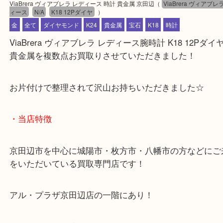
公開日:2023/03/17 最終更新日:2023/03/10
ViaBrera ヴィアブレラ レディース 時計 貴金属 京田辺
（
ViaBrera ヴ
ィース
N/A
K18 12Pダイヤ
）
金
全て
ダイヤモンド
K24
貴金属
宝石
K18
時計
ViaBrera ヴィアブレラ レディース腕時計 K18 12P
貴金属を複数点お買取りさせていただきました！
お片付けで整理されて沢山お持ちいただきました☆
・当店特徴
京田辺市を中心に城陽市・枚方市・八幡市の方など