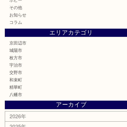
切手
商品券
金券
鉄道模型
テレホンカード
株主優待券
ハガキ
骨董品
古美術品
家電
喫煙具
電動工具
お線香
文房具
楽器
香水