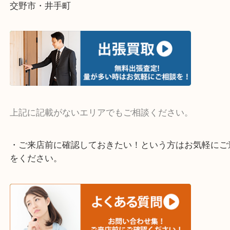
・よく伺う出張買取エリア
宇治市・京田辺市・和束町・城陽市・枚方市
寝屋川市・門真市・伏見区・高槻市・甲賀市
交野市・井手町