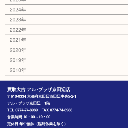
化粧品
美容
携帯電話
ホビー
その他
お知らせ
コラム
エリアカテゴリ
京田辺市
城陽市
枚方市
宇治市
交野市
和束町
精華町