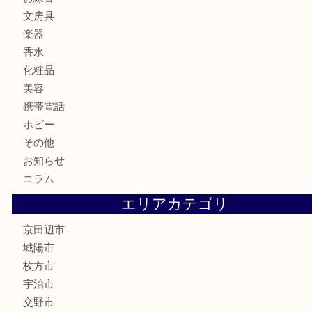
ブランド
時計
カメラ
食器
金貨
記念メダル
古銭
切手
商品券
金券
鉄道模型
テレホンカード
株主優待券
ハガキ
骨董品
古美術品