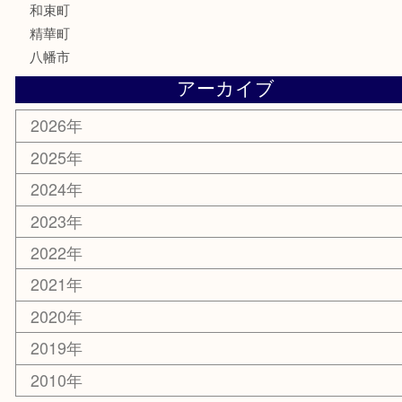
家電
喫煙具
電動工具
お線香
文房具
楽器
香水
化粧品
美容
携帯電話
ホビー
その他
お知らせ
コラム
エリアカテゴリ
京田辺市