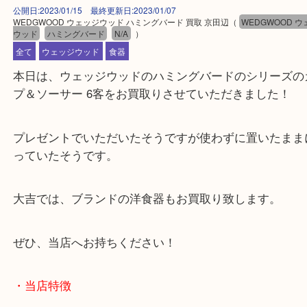
公開日:2023/01/15 最終更新日:2023/01/07
WEDGWOOD ウェッジウッド ハミングバード 買取 京田辺
（
WEDGWO
ウッド
ハミングバード
N/A
）
全て
ウェッジウッド
食器
本日は、ウェッジウッドのハミングバードのシリー
プ＆ソーサー 6客をお買取りさせていただきました
プレゼントでいただいたそうですが使わずに置いた
っていたそうです。
大吉では、ブランドの洋食器もお買取り致します。