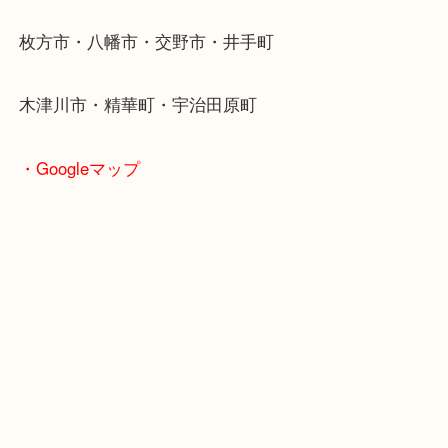
学研都市線「京田辺駅」
・よくご来店いただくエリア
京田辺市・城陽市・宇治市
枚方市・八幡市・交野市・井手町
木津川市・精華町・宇治田原町
・Googleマップ