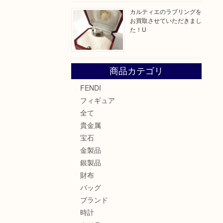
カルティエのラブリングを
お買取させていただきまし
た！U
商品カテゴリ
FENDI
フィギュア
全て
貴金属
宝石
金製品
銀製品
財布
バッグ
ブランド
時計