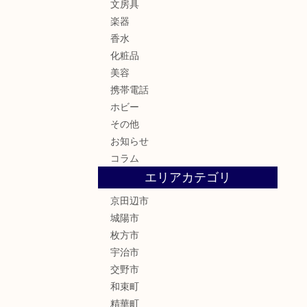
文房具
楽器
香水
化粧品
美容
携帯電話
ホビー
その他
お知らせ
コラム
エリアカテゴリ
京田辺市
城陽市
枚方市
宇治市
交野市
和束町
精華町