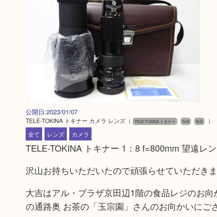
公開日:2023/01/07
TELE-TOKINA トキナー カメラ レンズ
（
）
TELE-TOKINA トキナー
N/A
N/A
全て
レンズ
カメラ
TELE-TOKINA トキナー 1：8 f=800m
沢山お持ちいただいたので頑張らせていただき
大吉はアル・プラザ京田辺1階の食品レジのお向か
の通路奥 お茶の「玉宗園」さんのお向かいにご