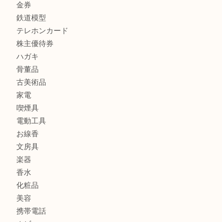
時計
カメラ
食器
金貨
記念メダル
古銭
切手
商品券
金券
鉄道模型
テレホンカード
株主優待券
ハガキ
骨董品
古美術品
家電