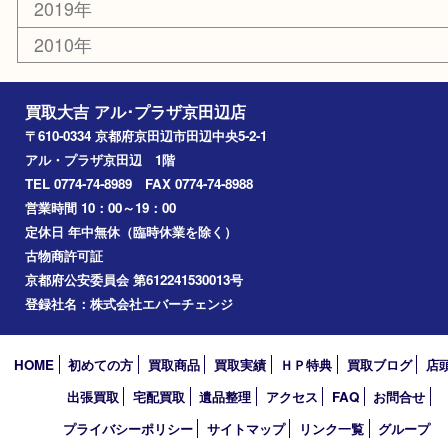
コラム
エリアカテゴリ
京田辺市
城陽市
枚方市
宇治市
交野市
和束町
精華町
八幡市
アーカイブ
2026年
2025年