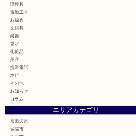
銀製品
財布
バッグ
ブランド
時計
カメラ
食器
金貨
記念メダル
古銭
切手
商品券
金券
鉄道模型
テレホンカード
株主優待券