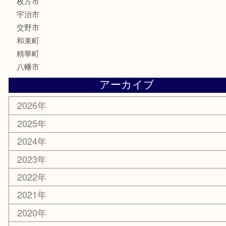
ハガキ
骨董品
古美術品
家電
喫煙具
電動工具
お線香
文房具
楽器
香水
化粧品
美容
携帯電話
ホビー
その他
お知らせ