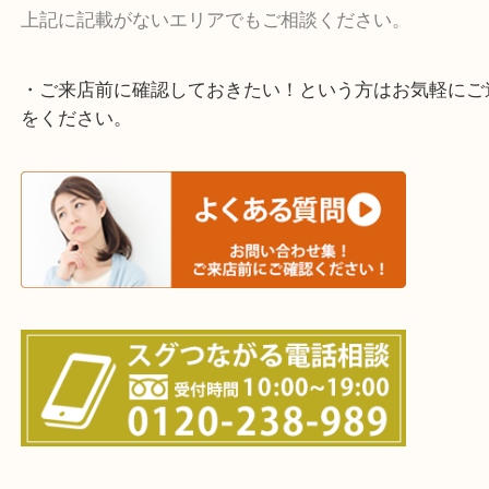
宇治市・京田辺市・和束町・城陽市・枚方市
寝屋川市・門真市・伏見区・高槻市・甲賀市
交野市・井手町
上記に記載がないエリアでもご相談ください。