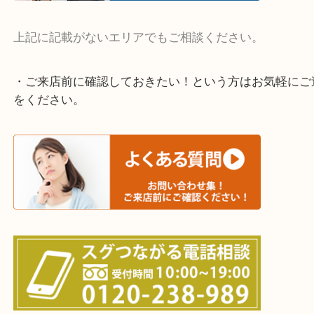
宇治市・京田辺市・和束町・城陽市・枚方市
寝屋川市・門真市・伏見区・高槻市・甲賀市
交野市・井手町
上記に記載がないエリアでもご相談ください。