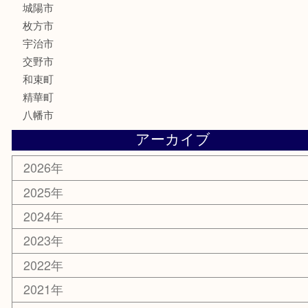
株主優待券
ハガキ
骨董品
古美術品
家電
喫煙具
電動工具
お線香
文房具
楽器
香水
化粧品
美容
携帯電話
ホビー
その他