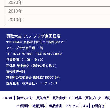
お知らせ
コラム
エリアカテゴリ
京田辺市
城陽市
枚方市
宇治市
交野市
和束町
精華町
八幡市
アーカイブ
2026年
2025年