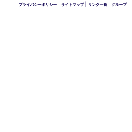
2024年
2023年
2022年
2021年
2020年
2019年
2010年
買取大吉 アル･プラザ京田辺店
〒610-0334 京都府京田辺市田辺中央5-2-1
アル・プラザ京田辺 1階
TEL 0774-74-8989 FAX 0774-74-8988
営業時間 10：00～19：00
定休日 年中無休（臨時休業を除く）