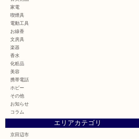
金製品
銀製品
財布
バッグ
ブランド
時計
カメラ
食器
金貨
記念メダル
古銭
切手
商品券
金券
鉄道模型
テレホンカード