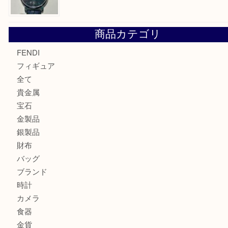
令和8年熊本地震により亡くなられた方々に深く哀悼の意
もに、被災された方々、そのご家族及び関係者の皆様に心
申し上げます。U
ルイ・ヴィトンの エリプスをお買取りさせていただきまし
エルメス トートバッグ フールトゥのご紹介です！U
モンブラン万年筆を買取させて頂きました。U