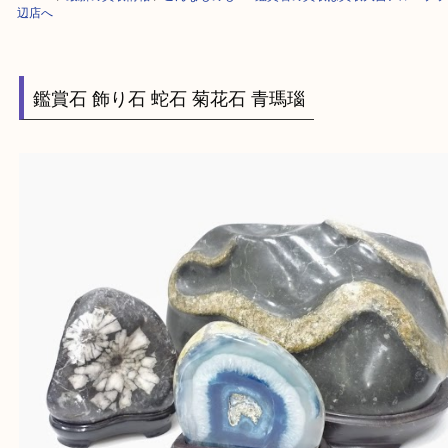
HOME
>
最新の買取情報
>
こんなものもOK!鑑賞石の買取は買取大吉アル
辺店へ
鑑賞石 飾り石 蛇石 菊花石 青瑪瑙