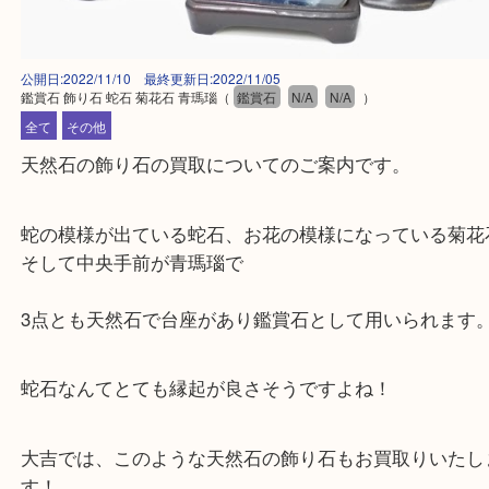
公開日:2022/11/10 最終更新日:2022/11/05
鑑賞石 飾り石 蛇石 菊花石 青瑪瑙
（
鑑賞石
N/A
N/A
）
全て
その他
天然石の飾り石の買取についてのご案内です。
蛇の模様が出ている蛇石、お花の模様になっている
そして中央手前が青瑪瑙で
3点とも天然石で台座があり鑑賞石として用いられ