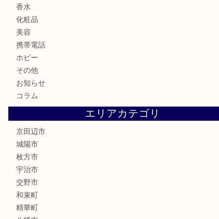
カメラ
食器
金貨
記念メダル
古銭
切手
商品券
金券
鉄道模型
テレホンカード
株主優待券
ハガキ
骨董品
古美術品
家電
喫煙具