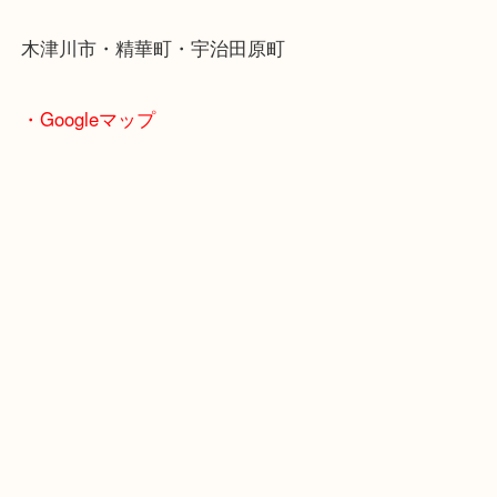
学研都市線「京田辺駅」
・よくご来店いただくエリア
京田辺市・城陽市・宇治市
枚方市・八幡市・交野市・井手町
木津川市・精華町・宇治田原町
・Googleマップ