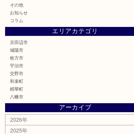
古銭
切手
商品券
金券
鉄道模型
テレホンカード
株主優待券
ハガキ
骨董品
古美術品
家電
喫煙具
電動工具
お線香
文房具
楽器