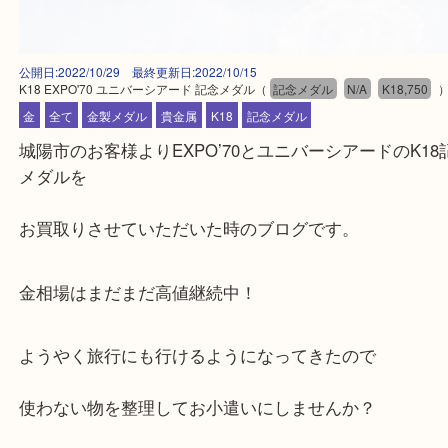
公開日:2022/10/29 最終更新日:2022/10/15
K18 EXPO'70 ユニバーシアード 記念メダル
（
記念メダル
N/A
K18,7
金
全て
金製メダル
貴金属
K18
記念メダル
城陽市のお客様よりEXPO’70とユニバーシアードのK
メダルを
お買取りさせていただいた時のブログです。
金相場はまだまだ高値継続中！