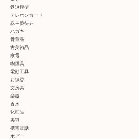
FENDI
フィギュア
全て
貴金属
宝石
金製品
銀製品
財布
バッグ
ブランド
時計
カメラ
食器
金貨
記念メダル