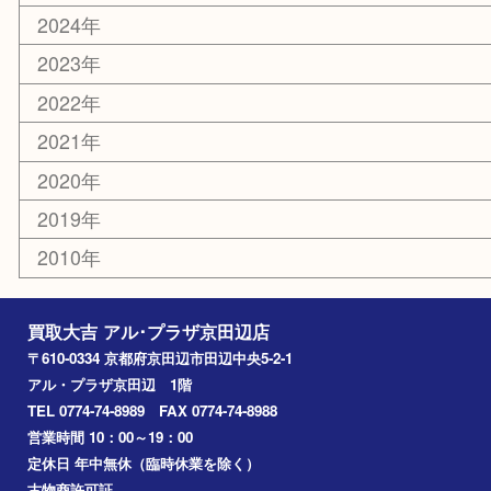
香水
化粧品
美容
携帯電話
ホビー
その他
お知らせ
コラム
エリアカテゴリ
京田辺市
城陽市
枚方市
宇治市
交野市
和束町
精華町