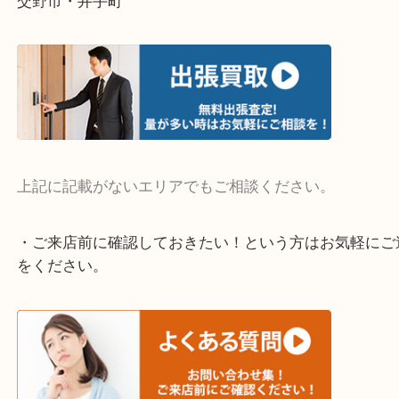
・よく伺う出張買取エリア
宇治市・京田辺市・和束町・城陽市・枚方市
寝屋川市・門真市・伏見区・高槻市・甲賀市
交野市・井手町