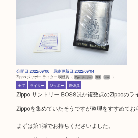
公開日:2022/09/06 最終更新日:2022/09/04
Zippo ジッポー ライター 喫煙具
（
）
Zippo ジッポー
N/A
N/A
全て
ライター
ジッポー
喫煙具
Zippo サントリー BOSSほか複数点のZipp
Zippoを集めていたそうですが整理をすすめて
まずは第1弾でお持ちくださいました。