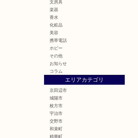
文房具
楽器
香水
化粧品
美容
携帯電話
ホビー
その他
お知らせ
コラム
エリアカテゴリ
京田辺市
城陽市
枚方市
宇治市
交野市
和束町
精華町