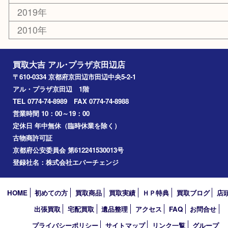
その他
お知らせ
コラム
エリアカテゴリ
京田辺市
城陽市
枚方市
宇治市
交野市
和束町
精華町
八幡市
アーカイブ
2026年