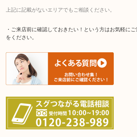
・よく伺う出張買取エリア
宇治市・京田辺市・和束町・城陽市・枚方市
寝屋川市・門真市・伏見区・高槻市・甲賀市
交野市・井手町