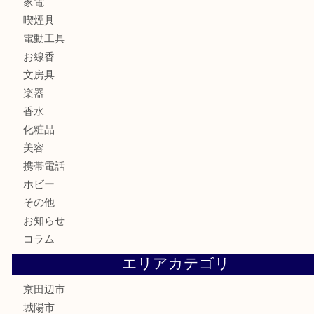
宝石
金製品
銀製品
財布
バッグ
ブランド
時計
カメラ
食器
金貨
記念メダル
古銭
切手
商品券
金券
鉄道模型