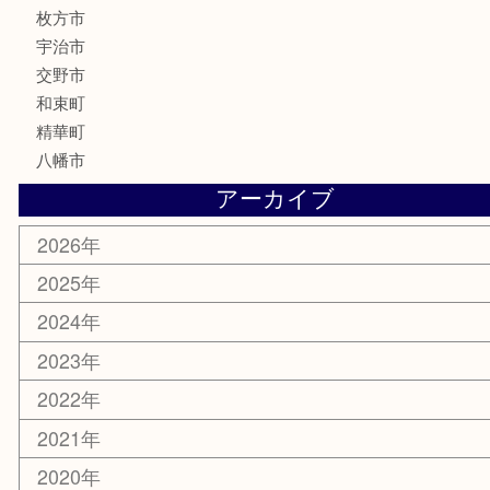
テレホンカード
株主優待券
ハガキ
骨董品
古美術品
家電
喫煙具
電動工具
お線香
文房具
楽器
香水
化粧品
美容
携帯電話
ホビー