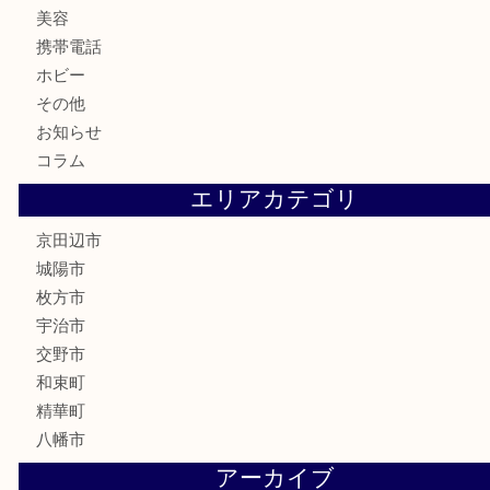
食器
金貨
記念メダル
古銭
切手
商品券
金券
鉄道模型
テレホンカード
株主優待券
ハガキ
骨董品
古美術品
家電
喫煙具
電動工具