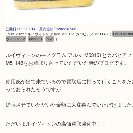
公開日:2022/07/14 最終更新日:2022/07/06
Louis Vuitton ルイヴィトン アルマ M53151 カバピアノ M51148
（
Louis
ヴィトン LV
M53151
N/A
）
ルイヴィトンのモノグラム アルマ M53151とカバピ
M51148をお買取りさせていただいた時のブログで
使用感が出て来ているので買取店に持って行くこと
っておられたそうですが