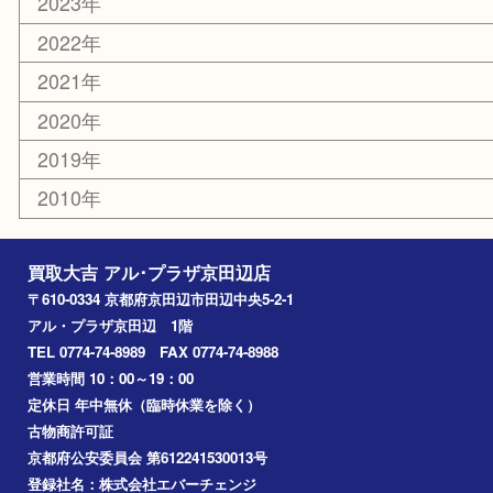
携帯電話
ホビー
その他
お知らせ
コラム
エリアカテゴリ
京田辺市
城陽市
枚方市
宇治市
交野市
和束町
精華町
八幡市