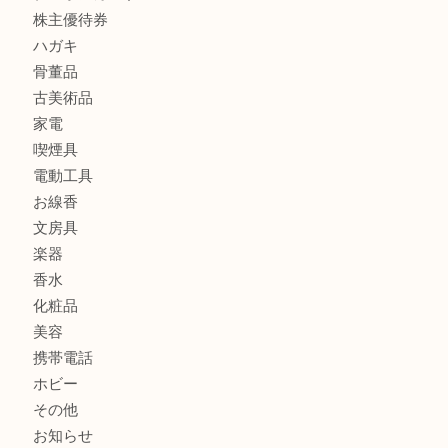
フィギュア
全て
貴金属
宝石
金製品
銀製品
財布
バッグ
ブランド
時計
カメラ
食器
金貨
記念メダル
古銭
切手
商品券