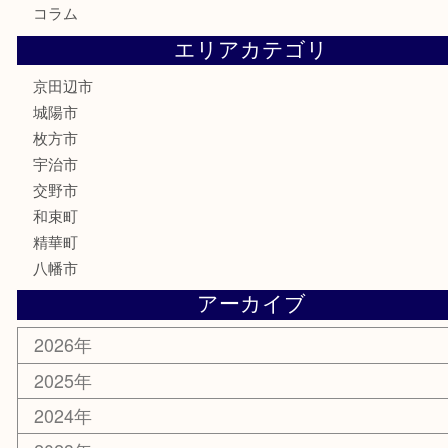
金券
鉄道模型
テレホンカード
株主優待券
ハガキ
骨董品
古美術品
家電
喫煙具
電動工具
お線香
文房具
楽器
香水
化粧品
美容