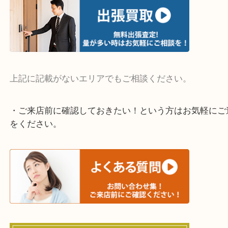
・よく伺う出張買取エリア
宇治市・京田辺市・和束町・城陽市・枚方市
寝屋川市・門真市・伏見区・高槻市・甲賀市
交野市・井手町