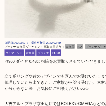
公開日:2022/03/13 最終更新日:2022/03/10
プラチナ 貴金属 ダイヤモンド 買取 京田辺市
（
貴金属
N/A
プラチナ 
ダイヤモンド
貴金属
プラチナ
Pt900
Pt900 ダイヤ 0.48ct 指輪をお買取りさせていただ
立て爪リングや昔のデザインでも喜んでお受けいた