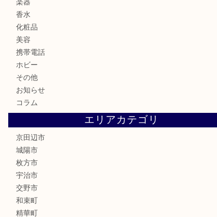
カメラ
食器
金貨
記念メダル
古銭
切手
商品券
金券
鉄道模型
テレホンカード
株主優待券
ハガキ
骨董品
古美術品
家電
喫煙具