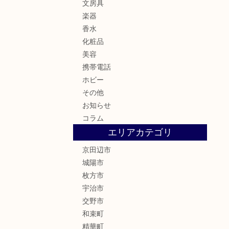
文房具
楽器
香水
化粧品
美容
携帯電話
ホビー
その他
お知らせ
コラム
エリアカテゴリ
京田辺市
城陽市
枚方市
宇治市
交野市
和束町
精華町