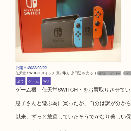
公開日:2022/02/22
任天堂 SWITCH スイッチ 買い取り 京田辺市 売る
（
任天堂 ニンテンドー
スイッ
全て
ゲーム
WG
ゲーム機 任天堂SWITCH・をお買取りさせてい
息子さんと遊ぶ為に買ったが、自分は訳が分か
以来、ずっと放置していたそうでかなり美しい