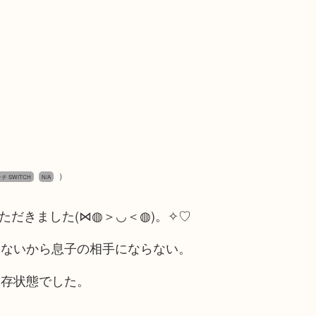
）
チ SWITCH
N/A
ただきました(⋈◍＞◡＜◍)。✧♡
らないから息子の相手にならない。
保存状態でした。