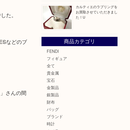
カルティエのラブリングを
お買取させていただきまし
でした。
た！U
MESなどのブ
商品カテゴリ
FENDI
フィギュア
全て
貴金属
宝石
金製品
ん」さんの間
銀製品
財布
バッグ
ブランド
時計