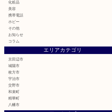
記念メダル
古銭
切手
商品券
金券
鉄道模型
テレホンカード
株主優待券
ハガキ
骨董品
古美術品
家電
喫煙具
電動工具
お線香
文房具