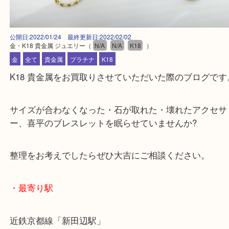
公開日:2022/01/24 最終更新日:2022/02/02
金・K18 貴金属 ジュエリー
（
N/A
N/A
K18
）
金
全て
貴金属
プラチナ
K18
K18 貴金属をお買取りさせていただいた際のブログ
サイズが合わなくなった・石が取れた・壊れたアク
ー、喜平のブレスレットを眠らせていませんか?
整理をお考えでしたらぜひ大吉にご相談ください。