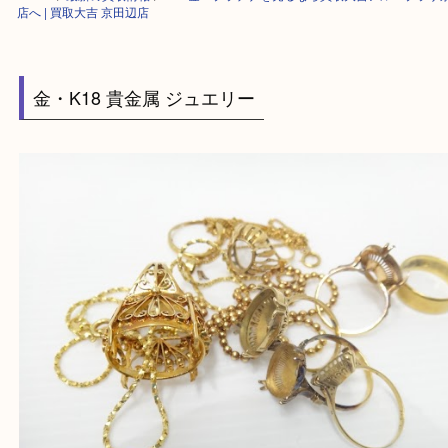
HOME
>
最新の買取情報
>
K18 金・プラチナを売るなら買取大吉アル・
店へ | 買取大吉 京田辺店
金・K18 貴金属 ジュエリー