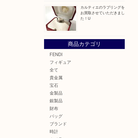
カルティエのラブリングを
お買取させていただきまし
た！U
商品カテゴリ
FENDI
フィギュア
全て
貴金属
宝石
金製品
銀製品
財布
バッグ
ブランド
時計