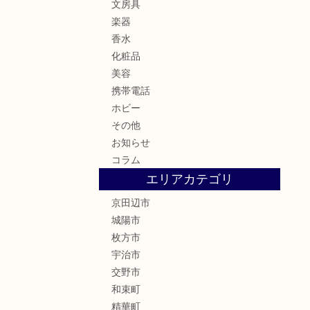
文房具
楽器
香水
化粧品
美容
携帯電話
ホビー
その他
お知らせ
コラム
エリアカテゴリ
京田辺市
城陽市
枚方市
宇治市
交野市
和束町
精華町