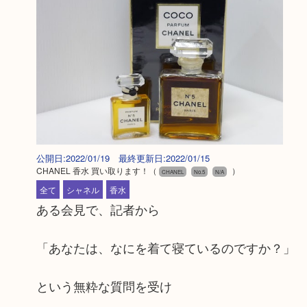
公開日:2022/01/19 最終更新日:2022/01/15
CHANEL 香水 買い取ります！
（
）
CHANEL
No.5
N/A
全て
シャネル
香水
ある会見で、記者から
「あなたは、なにを着て寝ているのですか？」
という無粋な質問を受け