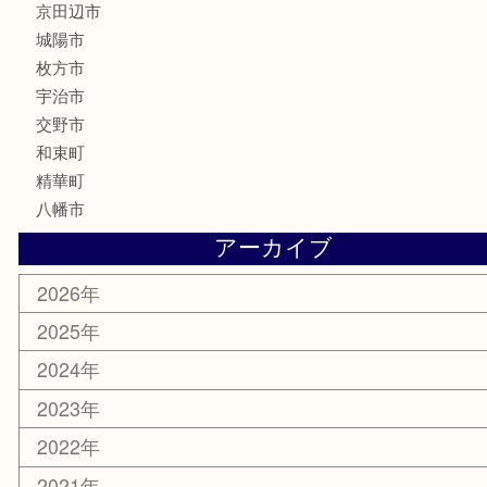
鉄道模型
テレホンカード
株主優待券
ハガキ
骨董品
古美術品
家電
喫煙具
電動工具
お線香
文房具
楽器
香水
化粧品
美容
携帯電話