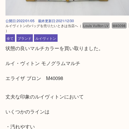
公開日:2022/01/05 最終更新日:2021/12/30
ルイヴィトンのバッグを売りたいときは当店へ
（
Louis Vuitton LV
M40
）
全て
ブランド
ルイヴィトン
状態の良いマルチカラーを買い取りました。
ルイ・ヴィトン モノグラムマルチ
エライザ ブロン M40098