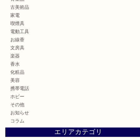
貴金属
宝石
金製品
銀製品
財布
バッグ
ブランド
時計
カメラ
食器
金貨
記念メダル
古銭
切手
商品券
金券