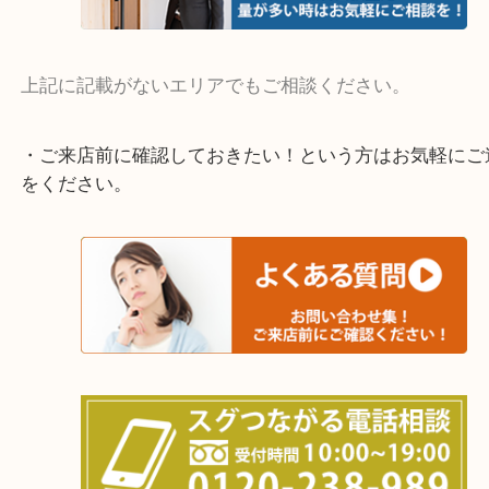
・よく伺う出張買取エリア
宇治市・京田辺市・和束町・城陽市・枚方市
寝屋川市・門真市・伏見区・高槻市・甲賀市
交野市・井手町