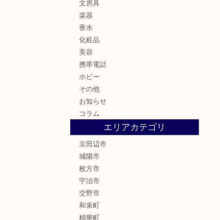
文房具
楽器
香水
化粧品
美容
携帯電話
ホビー
その他
お知らせ
コラム
エリアカテゴリ
京田辺市
城陽市
枚方市
宇治市
交野市
和束町
精華町