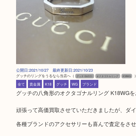
公開日:2021/10/27 最終更新日:2021/10/23
グッチのリングをうるなら当店へ
（
グッチ GUCCI
オクタゴナルリング
K18WG
全て
貴金属
K18
グッチ
WG
ブランド
グッチの八角形のオクタゴナルリング K18WG
頑張って高価買取させていただきましたが、ダ
各種ブランドのアクセサリーも喜んで査定をさ