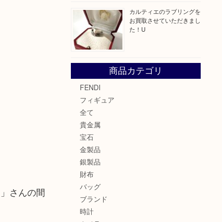
カルティエのラブリングを
お買取させていただきまし
た！U
商品カテゴリ
FENDI
フィギュア
全て
貴金属
宝石
金製品
銀製品
財布
バッグ
ん」さんの間
ブランド
時計