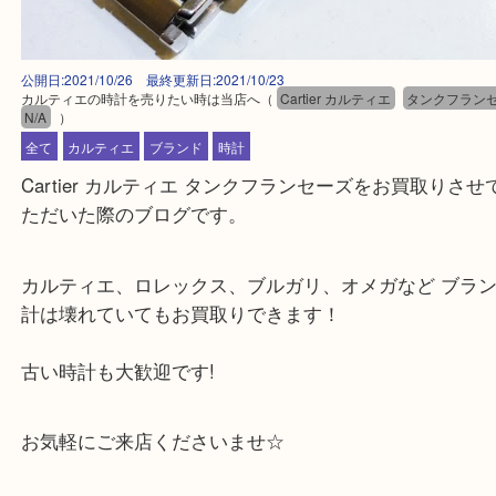
公開日:2021/10/26 最終更新日:2021/10/23
カルティエの時計を売りたい時は当店へ
（
Cartier カルティエ
タンクフ
N/A
）
全て
カルティエ
ブランド
時計
Cartier カルティエ タンクフランセーズをお買取り
ただいた際のブログです。
カルティエ、ロレックス、ブルガリ、オメガなど ブ
計は壊れていてもお買取りできます！