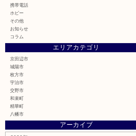
古銭
切手
商品券
金券
鉄道模型
テレホンカード
株主優待券
ハガキ
骨董品
古美術品
家電
喫煙具
電動工具
お線香
文房具
楽器