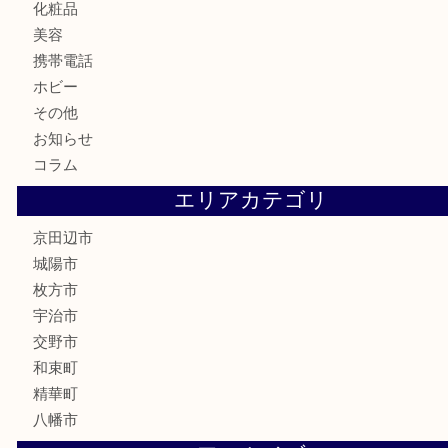
金貨
記念メダル
古銭
切手
商品券
金券
鉄道模型
テレホンカード
株主優待券
ハガキ
骨董品
古美術品
家電
喫煙具
電動工具
お線香