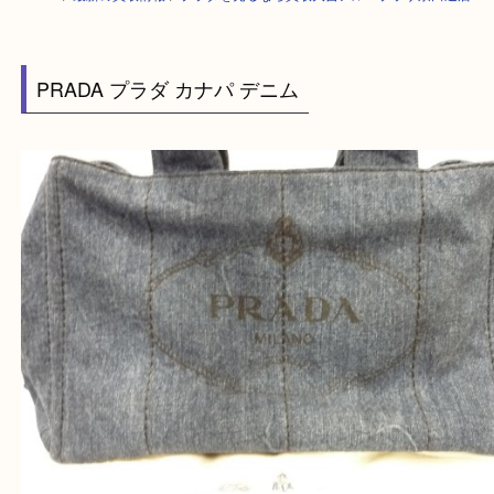
HOME
>
最新の買取情報
>
プラダを売るなら買取大吉アル・プラザ京田辺
PRADA プラダ カナパ デニム