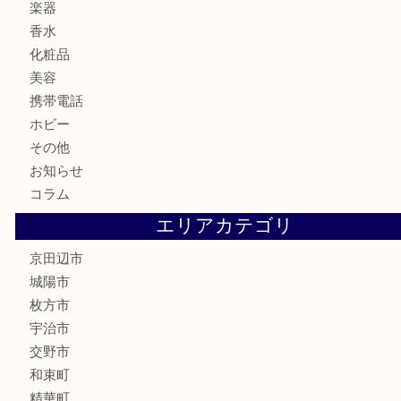
食器
金貨
記念メダル
古銭
切手
商品券
金券
鉄道模型
テレホンカード
株主優待券
ハガキ
骨董品
古美術品
家電
喫煙具
電動工具