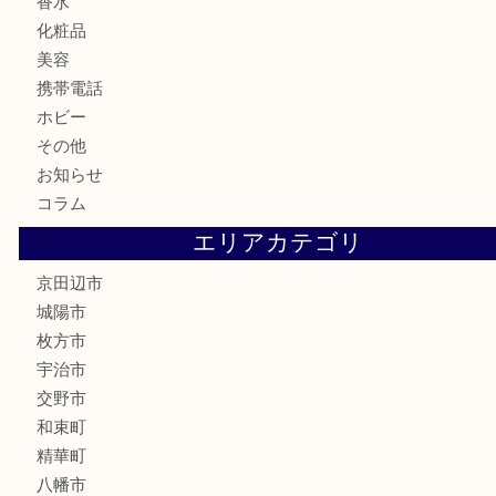
食器
金貨
記念メダル
古銭
切手
商品券
金券
鉄道模型
テレホンカード
株主優待券
ハガキ
骨董品
古美術品
家電
喫煙具
電動工具