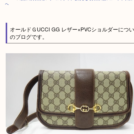
HOME
>
最新の買取情報
>
オールドグッチを売るなら買取大吉アル・プラ
へ
オールドＧUCCI GG レザー×PVCショルダー
のブログです。