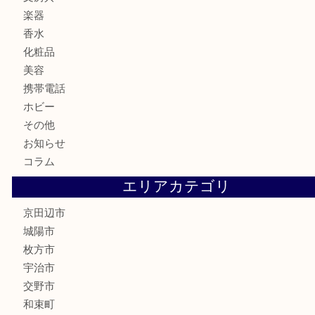
食器
金貨
記念メダル
古銭
切手
商品券
金券
鉄道模型
テレホンカード
株主優待券
ハガキ
骨董品
古美術品
家電
喫煙具
電動工具