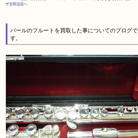
HOME
>
最新の買取情報
>
パール（Pearl）のフルートを売るなら買取大
ザ京田辺店へ
パールのフルートを買取した事についてのブロ
す。