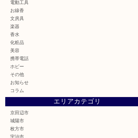
ブランド
時計
カメラ
食器
金貨
記念メダル
古銭
切手
商品券
金券
鉄道模型
テレホンカード
株主優待券
ハガキ
骨董品
古美術品