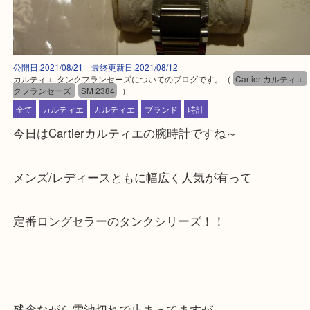
公開日:2021/08/21 最終更新日:2021/08/12
カルティエ タンクフランセーズについてのブログです。
（
Cartier カ
クフランセーズ
SM 2384
）
全て
カルティエ
カルティエ
ブランド
時計
今日はCartierカルティエの腕時計ですね～
メンズ/レディースともに幅広く人気が有って
定番ロングセラーのタンクシリーズ！！