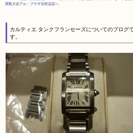
HOME
>
最新の買取情報
>
Cartierカルティエの腕時計タンク フランセ
買取大吉アル・プラザ京田辺店へ
カルティエ タンクフランセーズについてのブロ
す。