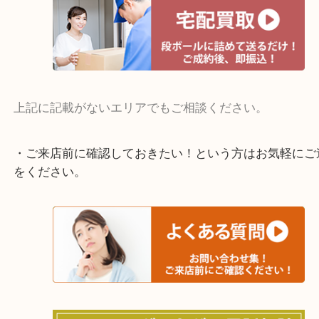
寝屋川市・門真市・伏見区・高槻市・甲賀市
交野市・井手町