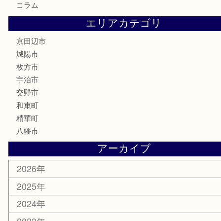
鉄道模型
テレホンカード
株主優待券
ハガキ
骨董品
古美術品
家電
喫煙具
電動工具
お線香
文房具
楽器
香水
化粧品
美容
携帯電話