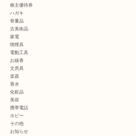
貴金属
宝石
金製品
銀製品
財布
バッグ
ブランド
時計
カメラ
食器
金貨
記念メダル
古銭
切手
商品券
金券