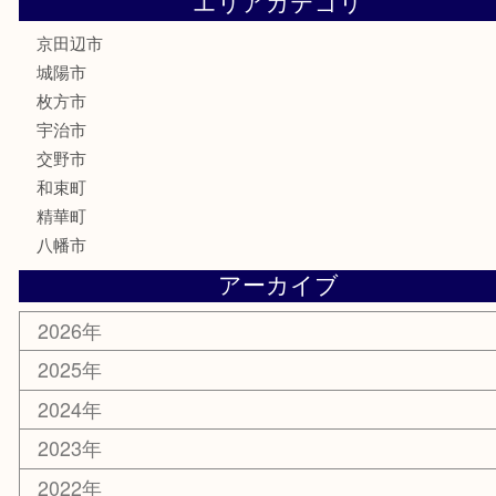
ハガキ
骨董品
古美術品
家電
喫煙具
電動工具
お線香
文房具
楽器
香水
化粧品
美容
携帯電話
ホビー
その他
お知らせ