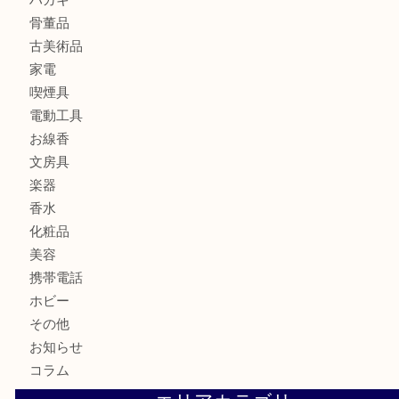
銀製品
財布
バッグ
ブランド
時計
カメラ
食器
金貨
記念メダル
古銭
切手
商品券
金券
鉄道模型
テレホンカード
株主優待券