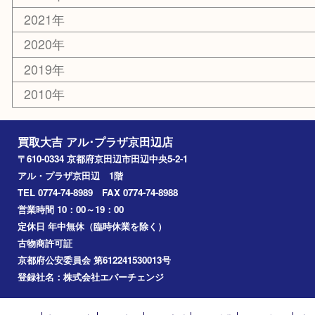
コラム
エリアカテゴリ
京田辺市
城陽市
枚方市
宇治市
交野市
和束町
精華町
八幡市
アーカイブ
2026年
2025年