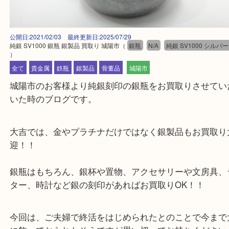
公開日:2021/02/03 最終更新日:2025/07/29
純銀 SV1000 銀瓶 銀製品 買取り 城陽市
（
銀瓶
N/A
純銀 SV1000 シ
）
全て
貴金属
鉄瓶
銀製品
骨董品
城陽市
城陽市のお客様より純銀刻印の銀瓶をお買取りさせ
いた時のブログです。
大吉では、金やプラチナだけではなく銀製品もお買
迎！！