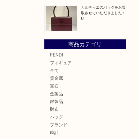
カルティエのバッグをお買
取させていただきました！
U
商品カテゴリ
FENDI
フィギュア
全て
貴金属
宝石
金製品
銀製品
財布
バッグ
ブランド
時計