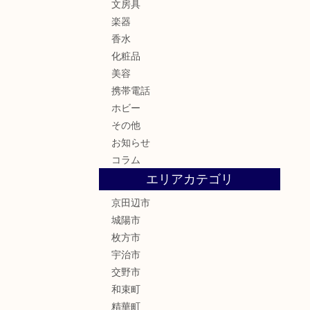
文房具
楽器
香水
化粧品
美容
携帯電話
ホビー
その他
お知らせ
コラム
エリアカテゴリ
京田辺市
城陽市
枚方市
宇治市
交野市
和束町
精華町