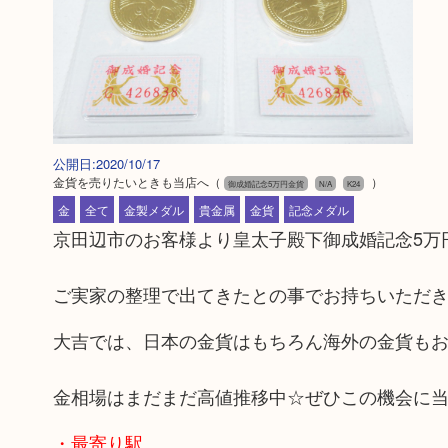
公開日:2020/10/17
金貨を売りたいときも当店へ
（
）
御成婚記念5万円金貨
N/A
K24
金
全て
金製メダル
貴金属
金貨
記念メダル
京田辺市のお客様より皇太子殿下御成婚記念5万
ご実家の整理で出てきたとの事でお持ちいただ
大吉では、日本の金貨はもちろん海外の金貨も
金相場はまだまだ高値推移中☆ぜひこの機会に
・最寄り駅